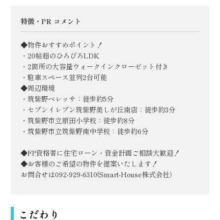
特徴・PR コメント
◆物件おすすめポイント！
・20帖超のひろびろLDK
・2箇所の大容量ウォークインクローゼット付き
・駐車スペース並列2台可能
◆周辺環境
・筑紫野ベレッサ：徒歩約5分
・セブンイレブン筑紫野美しが丘南店：徒歩約3分
・筑紫野市立原田小学校：徒歩約8分
・筑紫野市立筑紫野南中学校：徒歩約6分
◆FP資格者に住宅ローン・資金計画ご相談大歓迎！
◆お客様のご希望の物件を提案いたします！
お問合せは092-929-6310(Smart-House株式会社）
こだわり