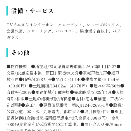
設備・サービス
TVモニタ付インターホン、クローゼット、シューズボックス、
公営水道、フローリング、バルコニー、駐車場２台以上、ペア
ガラス
その他
■物件概要 ●所在地/福岡県筑紫野市美しが丘南5丁目5‐27●
交通/JR鹿児島本線「原田」駅徒歩16分●販売戸数/1戸●総戸
数/2戸●価格/4,398万円●間取り/4LDK●建物面積/101.44㎡
（30.68坪）●土地面積/134.82㎡（40.78坪）●建ぺい率/60%●
容積率/200%●用途地域/１種住居●完成時期/2025年4月●入居
時期/相談●土地の権利形態/所有権●地目/宅地●構造・工法/木
造2階建●施工/ー●建築確認番号：第KJH24-02695-1号●設備/
公営水道、本下水、九州電力、都市ガス●取引様態/仲介●※上
記返済例は金融機関:福岡銀行想定/借入金額:4,398万円/ 金利
0.80%(変動金利)/返済期間40年で算出。●問い合わせ先/Smart-
House株式会社 092-929-6310