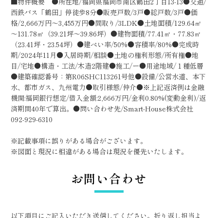
■物件概要 ●所在地/福岡県福岡市南区鶴田2丁目13-13●交通/
西鉄バス「鶴田」停徒歩8分●販売戸数/3戸●総戸数/3戸●価
格/2,666万円～3,455万円●間取り/3LDK●土地面積/129.64㎡
～131.78㎡（39.21坪～39.86坪）●建物面積/77.41㎡・77.83㎡
（23.41坪・23.54坪）●建ぺい率/50%●容積率/80%●完成時
期/2024年11月●入居時期/相談●土地の権利形態/所有権●地
目/宅地●構造・工法/木造2階建●施工/ー●用途地域/１種低層
●建築確認番号：第R06SHC113261号他●設備/公営水道、本下
水、都市ガス、九州電力●取引様態/仲介●※上記返済例は金融
機関:福岡銀行想定/借入金額:2,666万円/金利0.80%(変動金利)/返
済期間40年で算出。●問い合わせ先/Smart-House株式会社
092-929-6310
※記載事項に誤りがある場合がございます。
※図面と現況に相違がある場合は現況を優先いたします。
お問い合わせ
以下項目にご記入いただき送信してください。折り返し担当よ