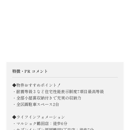
特徴・PR コメント
◆物件おすすめポイント！
・耐震等級３など住宅性能表示制度7項目最高等級
・全邸小屋裏収納付きで充実の収納力
・全区画駐車スペース2台
◆ライフインフォメーション
・マルショク鶴田店：徒歩6分
・セブンイレブン福岡鶴田3丁目店：徒歩7分