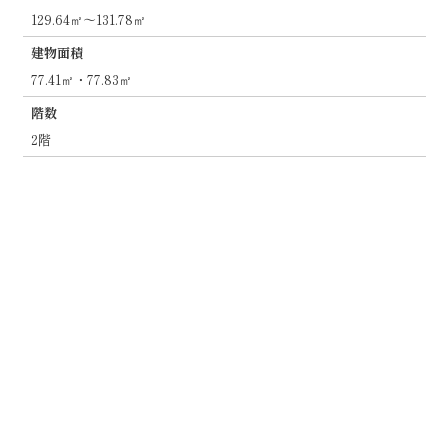
129.64㎡～131.78㎡
建物面積
77.41㎡・77.83㎡
階数
2階