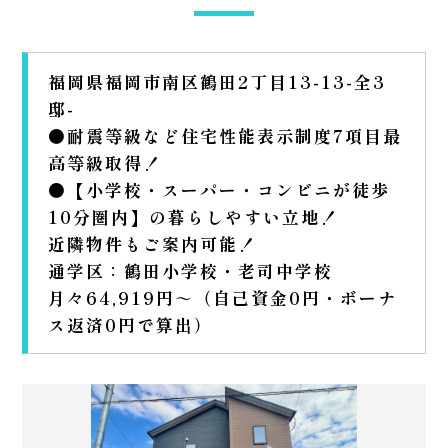
福岡県福岡市南区鶴田2丁目13-13-全3
邸-
●耐震等級など住宅性能表示制度7項目最
高等級取得！
●【小学校・スーパー・コンビニが徒歩
10分圏内】の暮らしやすい立地！
近隣物件もご案内可能！
通学区：鶴田小学校・老司中学校
月々64,919円～（自己資金0円・ボーナ
ス返済0円で算出）